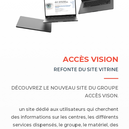
CAFÉ DE FLORE
ACCÈS VISION
LOGO FOLIO
SITE VITRINE
REFONTE DU SITE VITRINE
ALPHA PHI
BRANDING
SITE VITRINE ET IDENTITÉ VISUELLE
Dans le cadre de la stratégie digitale du Café
LA TOUR IMMO
DÉCOUVREZ LE NOUVEAU SITE DU GROUPE
de Flore
Depuis plus de 15 ans nous conseillons
CRÉATION DU
ACCÈS VISON.
SITE INTERNET
Naviguez en toute légèreté sur le site d’Alpha
Nous avons réalisé
le site vitrine
et accompagnons les marques
Phi.
un site dédié aux utilisateurs qui cherchent
des informations sur les centres, les différents
et le si E-shop de la marque
et les entreprises
à se valoriser par l'image
services dispensés, le groupe, le matériel, des
VOIR LE PROJET