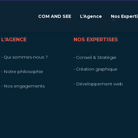
COM AND SEE
L’Agence
Nos Expert
L'AGENCE
NOS EXPERTISES
• Qui sommes-nous ?
• Conseil & Stratégie
• Création graphique
• Notre philosophie
• Développement web
• Nos engagements